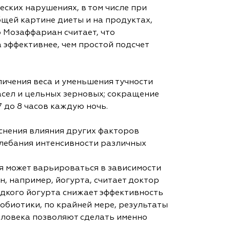
ских нарушениях, в том числе при
бщей картине диеты и на продуктах,
р Мозаффариан считает, что
 эффективнее, чем простой подсчет
ичения веса и уменьшения тучности
асел и цельных зерновых; сокращение
7 до 8 часов каждую ночь.
снения влияния других факторов
олебания интенсивности различных
я может варьироваться в зависимости
н, например, йогурта, считает доктор
адкого йогурта снижает эффективность
обиотики, по крайней мере, результаты
еловека позволяют сделать именно