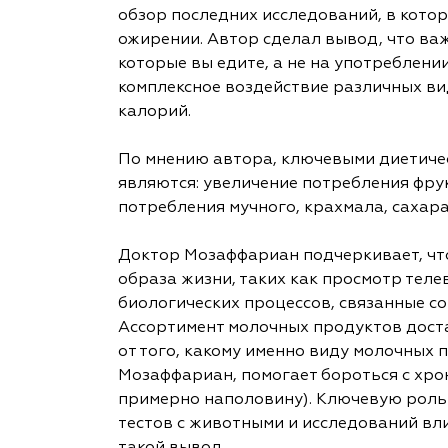
обзор последних исследований, в кото
ожирении. Автор сделал вывод, что ва
которые вы едите, а не на употреблени
комплексное воздействие различных ви
калорий.
По мнению автора, ключевыми диетичес
являются: увеличение потребления фрук
потребления мучного, крахмала, сахара 
Доктор Мозаффариан подчеркивает, чт
образа жизни, таких как просмотр тел
биологических процессов, связанные со
Ассортимент молочных продуктов доста
от того, какому именно виду молочных 
Мозаффариан, помогает бороться с хро
примерно наполовину). Ключевую роль 
тестов с животными и исследований вл