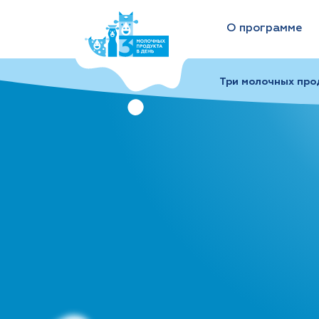
О программе
Три молочных прод