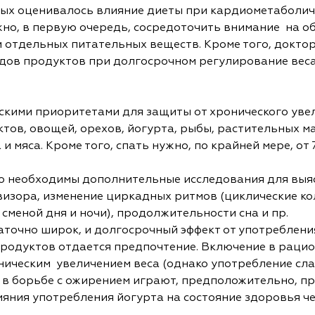
рых оценивалось влияние диеты при кардиометаболиче
жно, в первую очередь, сосредоточить внимание на о
и отдельных питательных веществ. Кроме того, докто
дов продуктов при долгосрочном регулирование веса
кими приоритетами для защиты от хронического увел
тов, овощей, орехов, йогурта, рыбы, растительных м
и мяса. Кроме того, спать нужно, по крайней мере, от 
о необходимы дополнительные исследования для выя
евизора, изменение циркадных ритмов (циклические к
 сменой дня и ночи), продолжительности сна и пр.
точно широк, и долгосрочный эффект от употреблени
продуктов отдается предпочтение. Включение в рацио
ническим увеличением веса (однако употребление сл
в борьбе с ожирением играют, предположительно, пр
ияния употребления йогурта на состояние здоровья ч