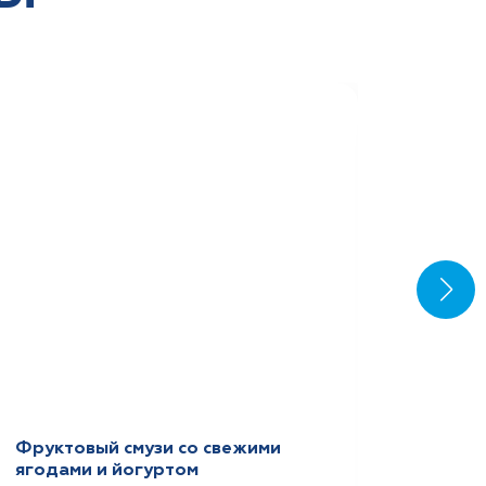
Фруктовый смузи со свежими
Домаш
ягодами и йогуртом
сухоф