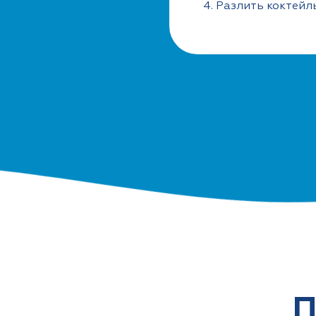
4. Разлить коктейл
П